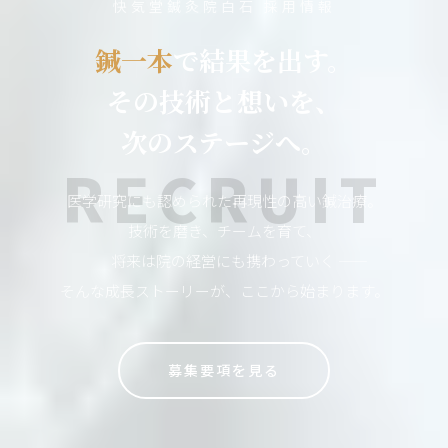
快気堂鍼灸院白石 採用情報
鍼一本
で結果を出す。
その技術と想いを、
次のステージへ。
RECRUIT
医学研究にも認められた再現性の高い鍼治療。
技術を磨き、チームを育て、
将来は院の経営にも携わっていく ――
そんな成長ストーリーが、ここから始まります。
募集要項を見る